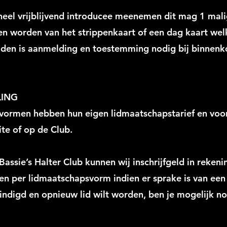
heel vrijblijvend introducee meenemen dit mag 1 malig
 worden van het strippenkaart of een dag kaart welke
rtijden is aanmelding en toestemming nodig bij binnenk
LING
svormen hebben hun eigen lidmaatschapstarief en voo
ite of op de Club.
j Bassie’s Halter Club kunnen wij inschrijfgeld in reken
ren per lidmaatschapsvorm indien er sprake is van een 
ndigd en opnieuw lid wilt worden, ben je mogelijk no