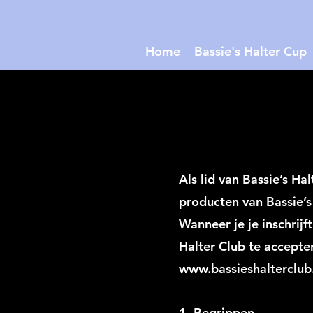
Home
Bassie's Halter Cup
Als lid van Bassie’s Ha
producten van Bassie’s
Wanneer je je inschrij
Halter Club te accepter
www.bassieshalterclub
1. Begrippen