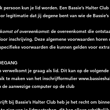
ijk persoon kun je lid worden. Een Bassie’s Halter Cl
or legitimatie dat jij degene bent van wie de Bassie’s
komst of overeenkomst
: de overeenkomst die ontstaa
 door inschrijving. Deze algemene voorwaarden horen 
specifieke voorwaarden die kunnen gelden voor extra’
TOEGANG
ub verwelkomt je graag als lid. Dit kan op de volgende
ik te maken van het inschrijfformulier
www.bassieshal
 de aanwezige computer op de club
rijft bij Bassie’s Halter Club heb je het recht om bin
e zien van je lidmaatschap, dit kan alleen schriftelijk