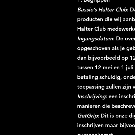
Bassie’s Halter Club
: D
producten die wij aan
Halter Club medewerker
Ingangsdatum
: De ove
opgeschoven als je gebr
dan bijvoorbeeld op 12
tussen 12 mei en 1 juli
betaling schuldig, ond
toepassing zullen zijn
Inschrijving
: een insch
manieren die beschreven
GetGrip
: Dit is onze d
inschrijven maar bijvo
overeenkomst.