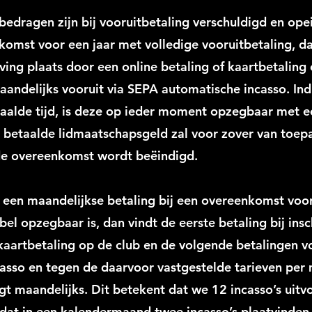
edragen zijn bij vooruitbetaling verschuldigd en opeis
komst voor een jaar met volledige vooruitbetaling, da
ijving plaats door een online betaling of kaartbetaling
aandelijks vooruit via SEPA automatische incasso. In
paalde tijd, is deze op ieder moment opzegbaar met 
l betaalde lidmaatschapsgeld zal voor zover van toe
de overeenkomst wordt beëindigd.
or een maandelijkse betaling bij een overeenkomst voor
el opzegbaar is, dan vindt de eerste betaling bij insc
 kaartbetaling op de club en de volgende betalingen v
asso en tegen de daarvoor vastgestelde tarieven per
t maandelijks. Dit betekent dat we 12 incasso’s uitvo
e dat in een kalendermaand twee incasso’s plaatvinden