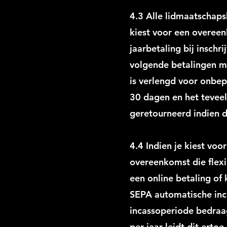
4.3 Alle lidmaatschapsb
kiest voor een overeen
jaarbetaling bij inschr
volgende betalingen m
is verlengd voor onbe
30 dagen en het tevee
geretourneerd indien 
4.4 Indien je kiest vo
overeenkomst die flexib
een online betaling of
SEPA automatische inc
incassoperiode bedraag
per jaar leidt dit erto