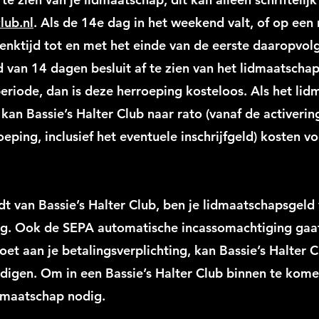
lub.nl
. Als de 14e dag in het weekend valt, of op een
enktijd tot en met het einde van de eerste daaropvo
d van 14 dagen besluit af te zien van het lidmaatscha
 periode, dan is deze herroeping kosteloos. Als het li
 kan Bassie’s Halter Club naar rato (vanaf de activeri
eping, inclusief het eventuele inschrijfgeld) kosten v
dt van Bassie’s Halter Club, ben je lidmaatschapsgeld
ng. Ook de SEPA automatische incassomachtiging ga
doet aan je betalingsverplichting, kan Bassie’s Halter 
igen. Om in een Bassie’s Halter Club binnen te kome
idmaatschap nodig.