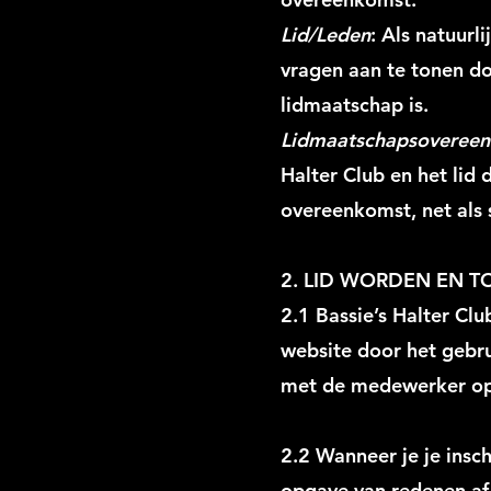
Lid/Leden
: Als natuurl
vragen aan te tonen do
lidmaatschap is.
Lidmaatschapsovereen
Halter Club en het lid
overeenkomst, net als 
2. LID WORDEN EN 
2.1 Bassie’s Halter Cl
website door het gebru
met de medewerker op
2.2 Wanneer je je insch
opgave van redenen af t