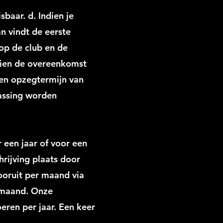
baar. d. Indien je
n vindt de eerste
 op de club en de
dien de overeenkomst
een opzegtermijn van
passing worden
 een jaar of voor een
hrijving plaats door
ooruit per maand via
 maand. Onze
eren per jaar. Een keer
.