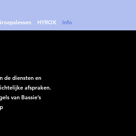
Groepslessen
HYROX
Info
an de diensten en
chtelijke afspraken.
gels van Bassie’s
op