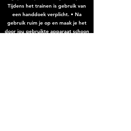
Tijdens het trainen is gebruik van
een handdoek verplicht. • Na
gebruik ruim je op en maak je het
door jou gebruikte apparaat schoon
voor je medesporters.
Etenswaren en niet-afsluitbare
drinkbekers zijn niet toegestaan in
de sportruimte.
Roken en het gebruik en/ of
verspreiden van verboden middelen
in de club is verboden.
Dieren zijn niet toegestaan op de
club met uitzondering van
hulphonden.