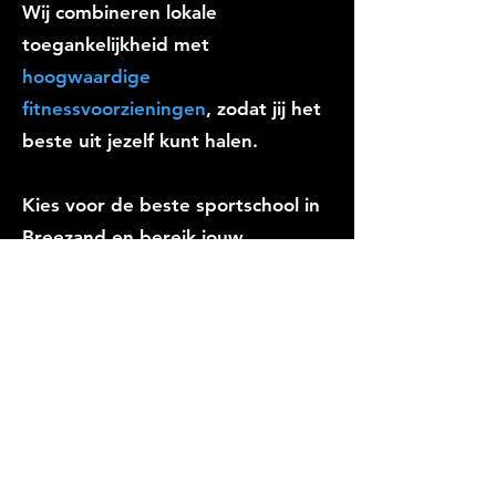
Wij combineren lokale
toegankelijkheid met
hoogwaardige
fitnessvoorzieningen
, zodat jij het
beste uit jezelf kunt halen.
Kies voor de beste sportschool in
Breezand en bereik jouw
fitnessdoelen met Bassie's Halter
Club. Laat ons jouw fitnessreis
begeleiden - welkom in onze
sportschool!
INSCHRIJVEN