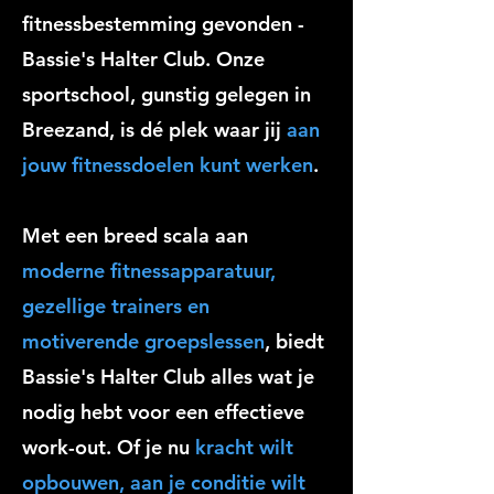
fitnessbestemming gevonden -
Bassie's Halter Club. Onze
sportschool, gunstig gelegen in
Breezand, is dé plek waar jij
aan
jouw fitnessdoelen kunt werken
.
Met een breed scala aan
moderne fitnessapparatuur,
gezellige trainers en
motiverende groepslessen
, biedt
Bassie's Halter Club alles wat je
nodig hebt voor een effectieve
work-out. Of je nu
kracht wilt
opbouwen, aan je conditie wilt